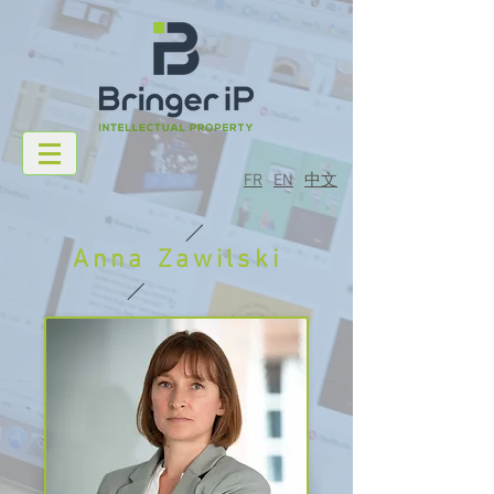
FR
EN
中文
Anna Zawilski